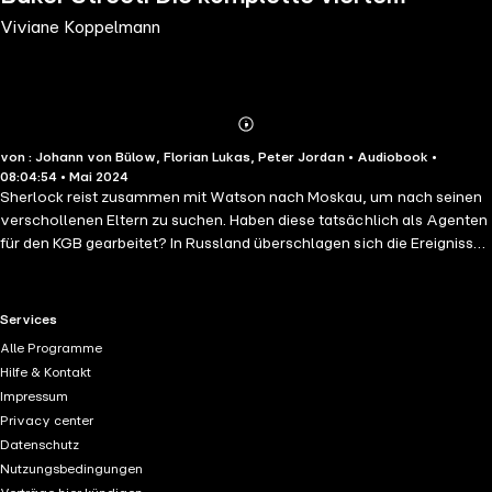
Viviane Koppelmann
Staffel
Abonnieren
Mehr
von : Johann von Bülow, Florian Lukas, Peter Jordan • Audiobook •
Details
08:04:54 • Mai 2024
Sherlock reist zusammen mit Watson nach Moskau, um nach seinen
verschollenen Eltern zu suchen. Haben diese tatsächlich als Agenten
für den KGB gearbeitet? In Russland überschlagen sich die Ereignisse
und auch Moriarty hat schon wieder seine Finger im Spiel. In der
neuen Staffel geraten Sherlock & Watson in einen spektakulären
Kunstraub, untersuchen einen mysteriösen Banküberfall und tauchen
RTL+ useful links.
Services
ein in die Welt des modernen Musikgeschäfts. In seinem wohl
Alle Programme
persönlichsten Fall rettet Sherlock seinen Bruder Mycroft aus einer
Hilfe & Kontakt
mehr als misslichen Lage. Actionreich und spannend wie noch nie!
Impressum
Privacy center
Datenschutz
Nutzungsbedingungen