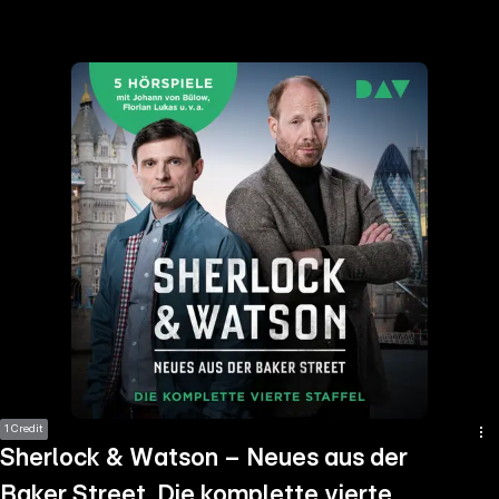
the
h page
 main
nt
the
ibility
ment
1 Credit
Sherlock & Watson – Neues aus der
Baker Street. Die komplette vierte