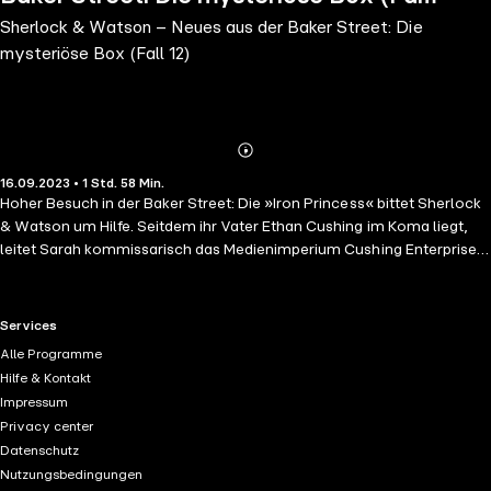
Sherlock & Watson – Neues aus der Baker Street: Die
12)
mysteriöse Box (Fall 12)
Abonnieren
Mehr
16.09.2023 • 1 Std. 58 Min.
Details
Hoher Besuch in der Baker Street: Die »Iron Princess« bittet Sherlock
& Watson um Hilfe. Seitdem ihr Vater Ethan Cushing im Koma liegt,
leitet Sarah kommissarisch das Medienimperium Cushing Enterprises.
Doch nun soll sie in einer Gesellschafterversammlung abgesetzt
werden – es lägen Beweise für Misswirtschaft vor. Sie muss sich vor
den Mitgesellschafterinnen, ihren Schwestern Susann und Mary
RTL+ useful links.
Services
sowie dem Justiziar James Aldridge verantworten. Bald kommen
Alle Programme
Sherlock & Watson einem verborgenen Familiendrama auf die Spur.
Hilfe & Kontakt
Impressum
Privacy center
Datenschutz
Nutzungsbedingungen