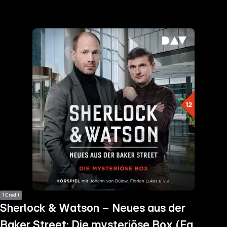
the
h page
 main
nt
the
ibility
ment
1 Credit
Sherlock & Watson – Neues aus der
Baker Street: Die mysteriöse Box (Fall