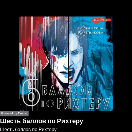
the
h page
 main
nt
the
ibility
ment
Powered by Deezer
Шесть баллов по Рихтеру
Шесть баллов по Рихтеру