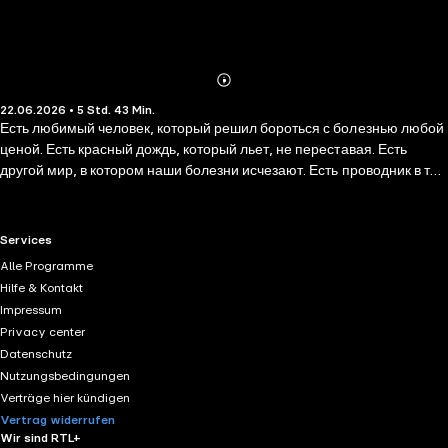
Abonnieren
Mehr
22.06.2026 • 5 Std. 43 Min.
Details
Есть любимый человек, который решил бороться с болезнью любой
ценой. Есть красный дождь, который льет, не переставая. Есть
другой мир, в котором наши болезни исчезают. Есть проводник в тот
мир — строптивый, но лучший. И нет времени выяснять, откуда этот
проводник взялся, какова расплата за исцеление и что делать, если
возврата в свой мир не будет.
RTL+ useful links.
Services
Alle Programme
Hilfe & Kontakt
Impressum
Privacy center
Datenschutz
Nutzungsbedingungen
Verträge hier kündigen
Vertrag widerrufen
Wir sind RTL+