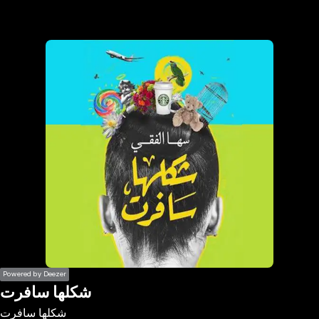
the
h page
 main
nt
the
ibility
ment
Powered by Deezer
شكلها سافرت
شكلها سافرت