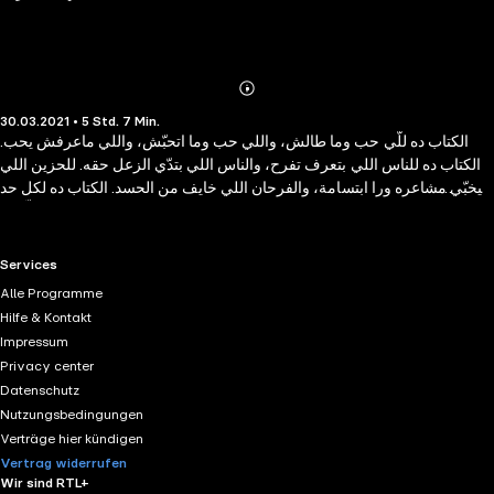
Abonnieren
Mehr
30.03.2021 • 5 Std. 7 Min.
Details
الكتاب ده للّي حب وما طالش، واللي حب وما اتحبّش، واللي ماعرفش يحب.
الكتاب ده للناس اللي بتعرف تفرح، والناس اللي بتدّي الزعل حقه. للحزين اللي
بيخبّي مشاعره ورا ابتسامة، والفرحان اللي خايف من الحسد. الكتاب ده لكل حد
فضل يدوّر على حاجة لفترة طويلة واكتشف إنها مش موجودة بس ما بطّلش
تدوير. للّي في علاقة ناجحة، واللي في علاقة نفسه تنجح، واللي ما عرفش يدخل
علاقة بس نفسه يجرّب، واللي مش مؤمن بالعلاقات خالص بس بيفرح لما يشوف
RTL+ useful links.
Services
اتنين مبسوطين مع بعض. الكتاب ده للّي ناسيين نفسهم، واللي فاكرين حلمهم،
Alle Programme
واللي شبطانين في الحياة، واللي بايعين القضية، بس مش أوي.
Hilfe & Kontakt
Impressum
Privacy center
Datenschutz
Nutzungsbedingungen
Verträge hier kündigen
Vertrag widerrufen
Wir sind RTL+