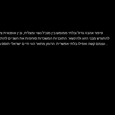
סיפור אהבה גדול ובלתי ממומש בין מנכ'ל נשוי ומצליח, ובין אופנאית
להתגרש מבני הזוג ולהינשא'. התוכניות המשכרות סוחפות את השניים להת
עצמם קשה ואפילו בלתי אפשרית. הרומן מתאר הווי חיים ישראלי תוסס ב
פורצת אופנאית צעירה, סקסית וזרוקה, המלבישה בתעוזה חסרת מעצורים וצניעות את נשות הבוהמה. בהומור, בציניות, בכאב ובראייה מפוכחת מגוללת מורג ברומן מפתח זה את הבעייתיות הכרוכה בהסתבכות ברומן עם גבר נשוי.