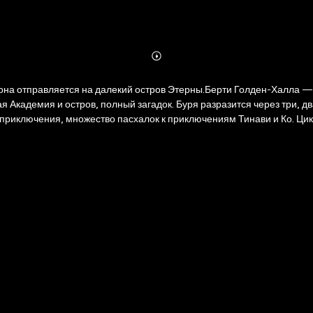
Abonnieren
Mehr
Details
 она отправляется на далекий остров Этерны.Берти Голден-Халла — 
гадок. Буря разразится через три, два... Третья книга популярного цикла Антонины Крейн. Однотом
 приключения, множество пасхалок к приключениям Тинави и Ко. Ц
. Пришло время расширить географию Лайонассы. Академия Буря жд