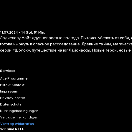
11.07.2024 • 14 Std. 51 Min.
Ладиславу Найт ждут непростые полгода. Пытаясь убежать от себя,
готова нырнуть в опасное расследование. Древние тайны, магическая Академия и остров, полный за
серии «Шолох»: путешествие на юг Лайонассы. Новые герои, новые
блики» и «Шолох. Тень разрастается» завоевали любовь читателей
RTL+ useful links.
Services
Alle Programme
Hilfe & Kontakt
Impressum
Privacy center
Datenschutz
Nutzungsbedingungen
Verträge hier kündigen
Vertrag widerrufen
Wir sind RTL+