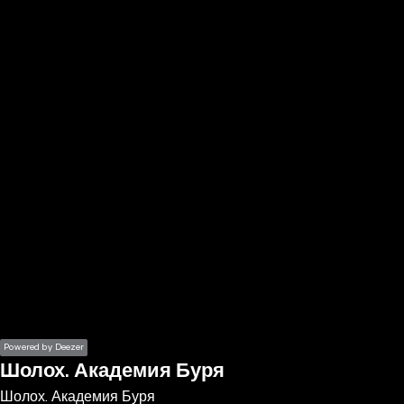
the
h page
 main
nt
the
ibility
ment
Powered by Deezer
Шолох. Академия Буря
Шолох. Академия Буря