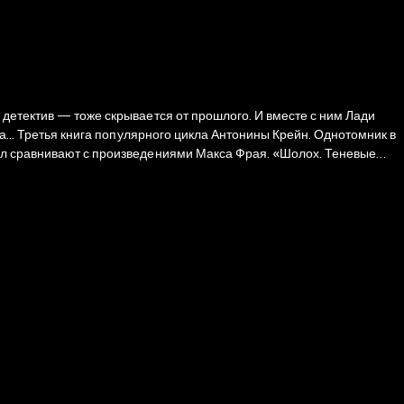
детектив — тоже скрывается от прошлого. И вместе с ним Лади
ник в
икл сравнивают с произведениями Макса Фрая. «Шолох. Теневые
ет тебя!