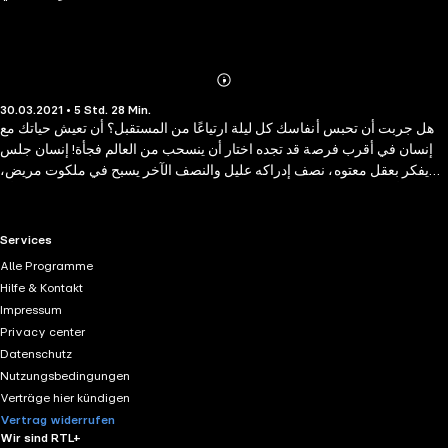
Abonnieren
Mehr
30.03.2021 • 5 Std. 28 Min.
Details
هل جربت أن تحبس أنفاسك كل ليلة ارتياعًا من المستقبل؟ أن تعيش حياتك مع
إنسان في أقرب فرصة قد تجده اختار أن ينسحب من العالم فجأة! إنسان جلس
يفكر بعقل معتوه، نصف إدراكه عليل والنصف الآخر يسبح في ملكوت مريض،
تقتات الأفكار المريضة عليه لينهض بكل برود وينهي حياته في ثوانٍ.. ينهيها دون أن
يعي ماذا سيفعل بقلوب تسكن حوله.
RTL+ useful links.
Services
Alle Programme
Hilfe & Kontakt
Impressum
Privacy center
Datenschutz
Nutzungsbedingungen
Verträge hier kündigen
Vertrag widerrufen
Wir sind RTL+