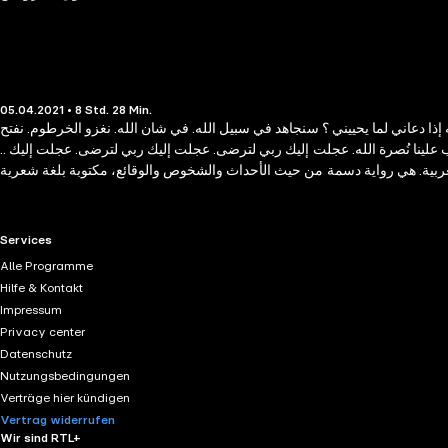
05.04.2021 • 8 Std. 28 Min.
سوله إذا دعاني لما يحييني ؟ سنجاهد في سبيل الله. في شان الله. نغزو الخرطوم. نفتح
واجب علينا نُصرة الله. عجلت إليك ربي لترضى. عجلت إليك ربي لترضى. عجلت إليك ..
لعربية. هي رواية دسمة من حيث الأحداث والشخوص والوقائع، مكتوبة بلغة شعرية
 ولنا أن نفخر باسم روائي كبير يحفر لنفسه مكانا متقدما، وبجدارة.، اسمه حمور
زيادة " - الكاتب السوداني فيصل محمد صالح
RTL+ useful links.
Services
Alle Programme
Hilfe & Kontakt
Impressum
Privacy center
Datenschutz
Nutzungsbedingungen
Verträge hier kündigen
Vertrag widerrufen
Wir sind RTL+