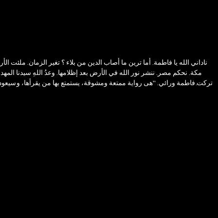
ناداني الله يا فاطمة. أما ترين ما أصاب الدين من بلاء ؟ تغير الزمان. ملئت الأر
مكة. نحكم مصر. ننشر نور الله في الأرض بعد إظلامها. وعدُ اللهِ سيدنا المه
وتركت فاطمة ورائي. "هى رواية ممتعة ومشوقة، يستمتع بها من يقرأها، وسيعود 
رائقة، وباستخدام تكنيك متقدم. لدينا رواية سودانية كاملة الدسم تستحق أن 