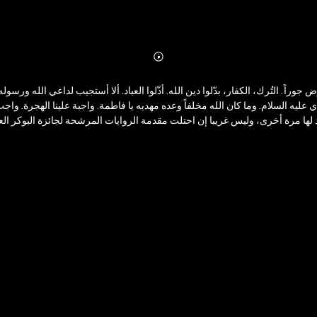
Abonnieren
Mehr
Details
ض جوراً. التُرك، الكفار، بدّلوا دين الله. أذّلوا العباد. ألا أستجيب لداعي الله ور
دي عليه السلام. وما كان الله مخلفاً وعده مهديه يا فاطمة. واجبة علينا الهجرة. 
لها مرة أخرى، وليس غريبا إن احتلت مقدمة الروايات المرشحة لجائزة البوكر ا
تنافس بجدارة، دون مجاملة أو طبطبة، على موقع متقدم في مسيرة الرواية العربية،