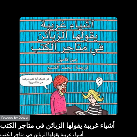
the
h page
 main
nt
the
ibility
ment
Powered by Deezer
أشياء غريبة يقولها الزبائن في متاجر الكتب
أشياء غريبة يقولها الزبائن في متاجر الكتب