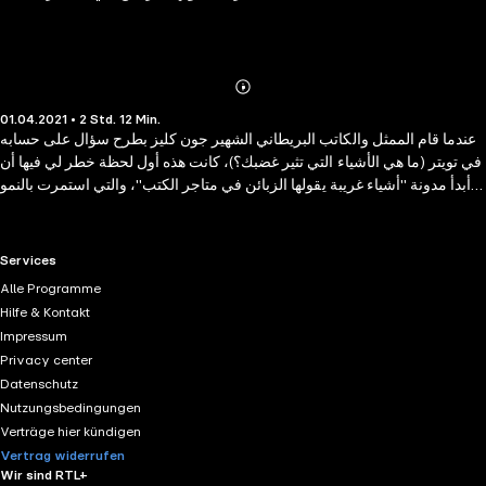
Abonnieren
Mehr
01.04.2021 • 2 Std. 12 Min.
Details
عندما قام الممثل والكاتب البريطاني الشهير جون كليز بطرح سؤال على حسابه
في تويتر (ما هي الأشياء التي تثير غضبك؟)، كانت هذه أول لحظة خطر لي فيها أن
أبدأ مدونة "أشياء غريبة يقولها الزبائن في متاجر الكتب"، والتي استمرت بالنمو
خلال ثلاث سنوات لتصبح مجموعة من الكتب التي تحتوي على أغرب المحادثات
التي مرت علي في متاجر الكتب. هل سبق للكاتبة الإنجليزية بياتريكس بوتر وأن
كتبت عن الديناصورات؟ هل يوجد كتاب يتنبأ بطقس السنة القادمة؟ لقد نسيت
RTL+ useful links.
Services
نظاراتي في المنزل، هل بإمكانك قراءة الفصل الأول من هذا الكتاب لي؟ إلى،
Alle Programme
عفواً هل هذا الكتاب صالح للأكل؟ إلى كل الأبطال باعة الكتب حول العالم، مع
Hilfe & Kontakt
الشكر للزبائن الأوفياء، والذين لم نكن لنبيع الكتب لولاهم... وإلى كل الأشخاص
Impressum
الذين اقتبست محادثاتهم في هذا الكتاب... الذين جعلوني أقف على أطراف
Privacy center
أصابعي، جعلوني أبتسم، أضحك، وأصاب بالرعب... شكراً لكم.
Datenschutz
Nutzungsbedingungen
Verträge hier kündigen
Vertrag widerrufen
Wir sind RTL+