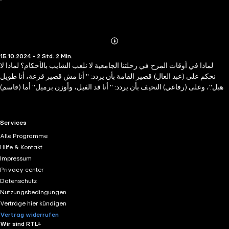
Abonnieren
Mehr
15.10.2024 • 2 Std. 2 Min.
Details
لماذا في أوقات المرح في رحلتنا الجامعية لا نلعب الشايب بالأحكام؟ لماذا لا
نحكم على (عبد العال) قصير القامة بأن يردد: " أنا مش قصير قزعة، أنا طويل
وأهبل"، وعلى (رفاعي) النحيف بأن يردد: " أنا قد الفيل، وأوزن برميل" أما (قاسم)
الوسيم فسنزفه بـ: " اللـ اللـ الـ يا ميمون.. وكمان الـ اللـ أكون ممنون"؟ثم لماذا في
الصباح لا نندهش حين نجد (عبد العال) وقد صار أطول و(رفاعي) قد صار أسمن؟
أما (قاسم) فسنوجد الاختلافات بينه وبين القرد.
RTL+ useful links.
Services
Alle Programme
Hilfe & Kontakt
Impressum
Privacy center
Datenschutz
Nutzungsbedingungen
Verträge hier kündigen
Vertrag widerrufen
Wir sind RTL+