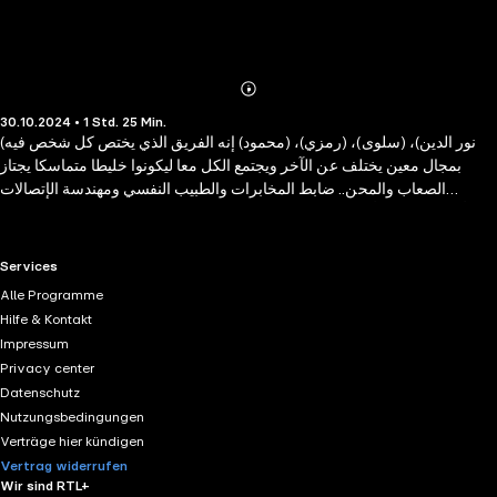
Abonnieren
Mehr
30.10.2024 • 1 Std. 25 Min.
Details
(نور الدين)، (سلوى)، (رمزي)، (محمود) إنه الفريق الذي يختص كل شخص فيه
بمجال معين يختلف عن الآخر ويجتمع الكل معا ليكونوا خليطا متماسكا يجتاز
الصعاب والمحن.. ضابط المخابرات والطبيب النفسي ومهندسة الإتصالات
وأخصائي علم الأشعة هؤلاء جميعا يصطحبون القراء إلى العديد من المغامرات
المستقبلية.. عالم الفضاء ومدينة الأعماق و الثلوج الساخنة والشمس الزرقاء
وزمن الدم، وغيرها من الملفات التى تسافر بنا إلى الغد ..إلى المستقبل.. جميعها
RTL+ useful links.
Services
قصص نجدها ونستمتع بمذاق المغامرة والخيال فيها في هذه السلسلة الشيقة
Alle Programme
لاغيرها.. سلسلة ملف المستقبل التي أبدع رواياتها الدكتور "نبيل فاروق"، وكان
Hilfe & Kontakt
هذا الكتاب الذي بين يدينا إحدى حلقاتها.• تُرَى .. هل يواصل (خالد رضوان) محاولاته
Impressum
للسيطرة على العالم عبر الأجيال ؟ • ما مصير تاريخ كوكب الأرض ، لو انتصر
Privacy center
شيطان الأجيال ؟ • بفوز (نور) وفريقه ، أتنتهى المعركة هذه المرة ، أم بانتصار
Datenschutz
(شيطان الأجيال) ؟
Nutzungsbedingungen
Verträge hier kündigen
Vertrag widerrufen
Wir sind RTL+