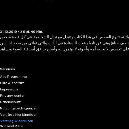
31.10.2019 • 2 Std. 49 Min.
ياتية، تتنوع القصص في هذا الكتاب وتتبدل مع تبدل الشخصية. في كل قصة شخص
(نصف حياة) وهي عن ناديا رفعت الأستاذة في الأدب والتي تعاني من صعوبات سن
ى تخصص لا يحبه، أمه وأخوته لا يهتمون به وأصبح يرافق أصدقاء السوء ويشاهد
ها، غير المشكلات الاجتماعية التي تواجهها بسبب أهلها وغيرها من القصص المؤثرة
ي بما فیه من إثارة وغموض وأسرار خفیة فیشعر بمعاناة المرضى النفسیین عن قرب
ستوحاة من أحداث حقیقیة وأشخاص لیسوا حقیقیین، تتحدث كل قصة منھم عن «يوم
RTL+ useful links.
Services
Alle Programme
Hilfe & Kontakt
Impressum
Privacy center
Datenschutz
Nutzungsbedingungen
Verträge hier kündigen
Vertrag widerrufen
Wir sind RTL+