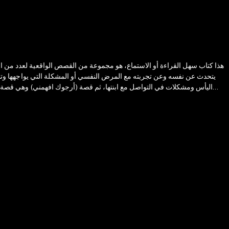
هذا كتاب سهل القراءة أو الاستماع، هو مجموعة من القصص الواقعية لعدد من
يتحدث عن نفسه وعن تجربته مع المرض النفسي أو المشكلة التي يواجهها وتج
اليأس ومشكلات في التواصل مع ابنتها، ثم قصة (أرجوك افهمني) وهي قصة ش
الأفلام الإباحية، ثم القصة الثالثة بعنوان (متمردة) وهي قصة الشابة دال
والواقعية. وتقول الكاتبة في وصف كتابها:- 'ومن خلال الكتاب أعطي فرصة للقا
شديد ويشاركھم أفكارھم ومشاعرھم، كما يتاح له مراقبة المعالجین وعلاقاتھ
في حیاة مريض نفسي» والذي يصادف أنه میعاد جلسة علاج جماعي يجمع كل أبطال القصص تحت مظلة العلاج النفسي وتبدأ الجلسة التي يزال فیھا الغموض وتكتشف فیھا جمیع الأسرار'.