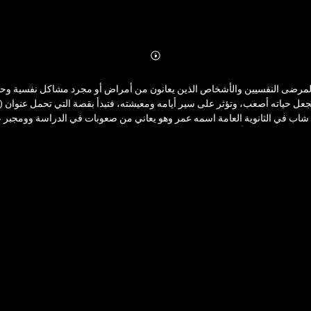
Abonnieren
Mehr
Details
 المرضى النفسيين والأشخاص الذين يعانون من أمراض أو مجرد مشاكل نفسية وح
عل حياته أصعب، وتؤثر على سير أيامه ومعيشته، فتبدأ بقصة التي تحمل عنوان 
اب في الثانوية العامة اسمه عمر وهو يعاني من صعوبات في الدراسة وومجبر عل
يا شكري المنهكة نفسياً تحت ضوطات المجتمع بسبب العنوسة ونظرة المجتمع السيئة ل
رئ أن يطرق باب العیادة النفسیة زائراً ولیس مريضاً ويخترق عالم العلاج النفس
م بمرضاھم وعلاقتھم بأنفسھم وعلاقة المعالجین ببعضھم البعض من خلال قصص م