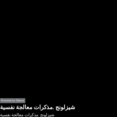
the
h page
 main
nt
the
ibility
ment
Powered by Deezer
شيزلونج .مذكرات معالجة نفسية
شيزلونج .مذكرات معالجة نفسية