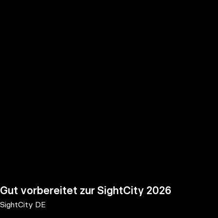
the
h page
 main
nt
the
ibility
ment
Gut vorbereitet zur SightCity 2026
SightCity DE