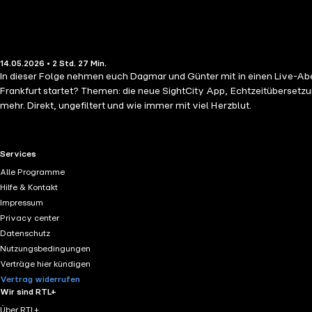
14.05.2026 • 2 Std. 27 Min.
In dieser Folge nehmen euch Dagmar und Günter mit in einen Live-Abe
Frankfurt startet? Themen: die neue SightCity App, Echtzeitübersetzu
mehr. Direkt, ungefiltert und wie immer mit viel Herzblut.
RTL+ useful links.
Services
Alle Programme
Hilfe & Kontakt
Impressum
Privacy center
Datenschutz
Nutzungsbedingungen
Verträge hier kündigen
Vertrag widerrufen
Wir sind RTL+
Über RTL+