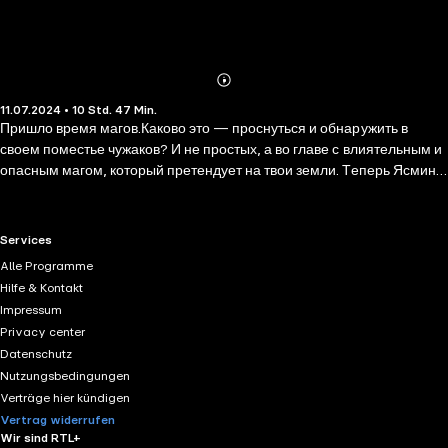
Abonnieren
Mehr
11.07.2024 • 10 Std. 47 Min.
Details
Пришло время магов.Каково это — проснуться и обнаружить в
своем поместье чужаков? И не простых, а во главе с влиятельным и
опасным магом, который претендует на твои земли. Теперь Ясмин
ди Корса вынуждена выйти за него замуж. Но гордая южанка не
привыкла сдаваться. Убежать, убить врага или... Все станет еще
сложнее, когда спасать ее придет верный друг, а праведная ярость
RTL+ useful links.
Services
подарит надежду на настоящую свободу. - Новинка от Евгении
Alle Programme
Александровой — автора цикла «Проклятый капитан». - Атмосфера
Hilfe & Kontakt
американского Юга, напоминающая об «Унесенных ветром». -
Impressum
Сильная духом героиня, готовая любой ценой защищать свой дом и
Privacy center
свою землю, против магов, пытающихся вторгнуться в ее жизнь. -
Datenschutz
Напряженная и яркая любовная линия — к чему приведет брак
Nutzungsbedingungen
поневоле? - Магия и любовь, чары и власть против горящего
Verträge hier kündigen
сердца.
Vertrag widerrufen
Wir sind RTL+