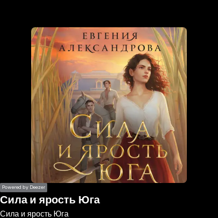
the
h page
 main
nt
the
ibility
ment
Powered by Deezer
Сила и ярость Юга
Сила и ярость Юга