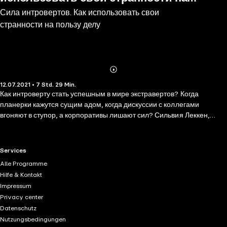
Сила интровертов. Как использовать свои
пользу делу
странности на пользу делу
Abonnieren
Mehr
12.07.2021 • 7 Std. 29 Min.
Details
Как интроверту стать успешным в мире экстравертов? Когда
планерки кажутся сущим адом, когда дискуссии с коллегами
вгоняют в ступор, а корпоративы лишают сил? Сильвия Леккен,
один из самых известных в мире экспертов по экраверсии и
инроверсии, предлагает набор простых техник, которые позволяют
не только сделать пребывание среди людей комфортным, но и
RTL+ useful links.
Services
помогают превратить странности интровертированного характера в
Alle Programme
инструменты для достижения успеха. В этой книге вы найдете: •10
Hilfe & Kontakt
преимуществ и 10 слабостей интровертов; •6 правил толпы,
Impressum
которые помогают справиться со стрессом из-за большого
Privacy center
количества людей; •5 рекомендаций по воспитанию ребенка-
Datenschutz
интроверта; •1 тест для определния, кто вы – интроверт или
Nutzungsbedingungen
экстраверт.