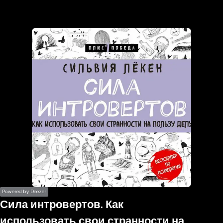
the
h page
 main
nt
the
ibility
ment
Powered by Deezer
Сила интровертов. Как
использовать свои странности на