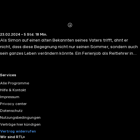
Abonnieren
Mehr
23.02.2024 • 5 Std. 18 Min.
Details
Als Simon auf einen alten Bekannten seines Vaters trifft, ahnt er
nicht, dass diese Begegnung nicht nur seinen Sommer, sondern auch
sein ganzes Leben verändern könnte. Ein Ferienjob als Reitlehrer in
den Niederlanden - etwas Besseres kann es für den jungen
Westernreiter gerade nicht geben. Eine Auszeit, etwas Neues erleben
und mit seinem Jungpferd Berry zusammenwachsen. Im Grunde
RTL+ useful links.
Services
scheint alles perfekt. Doch was als entspannter Nebenjob beginnt,
Alle Programme
nimmt schnell eine unerwartete Wendung. Simon sieht sich mit einer
Hilfe & Kontakt
Frage konfrontiert, die er sich zuvor noch nie stellen musste: Kann
Impressum
sein, was nicht sein darf?
Privacy center
Datenschutz
Nutzungsbedingungen
Verträge hier kündigen
Vertrag widerrufen
Wir sind RTL+