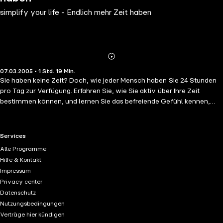
simplify your life - Endlich mehr Zeit haben
Abonnieren
Mehr
07.03.2005 • 1 Std. 19 Min.
Details
Sie haben keine Zeit? Doch, wie jeder Mensch haben Sie 24 Stunden
pro Tag zur Verfügung. Erfahren Sie, wie Sie aktiv über Ihre Zeit
bestimmen können, und lernen Sie das befreiende Gefühl kennen,
nicht Zeit, sondern Aufgaben zu sparen. Bestimmen Sie wieder selbst
über Ihre Zeit – dank neuer Tipps vom Simplify-Experten.
RTL+ useful links.
Services
Alle Programme
Hilfe & Kontakt
Impressum
Privacy center
Datenschutz
Nutzungsbedingungen
Verträge hier kündigen