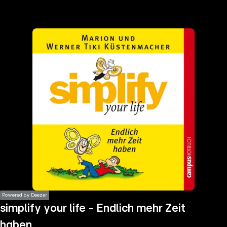
the
h page
 main
nt
the
ibility
ment
Powered by Deezer
simplify your life - Endlich mehr Zeit
haben