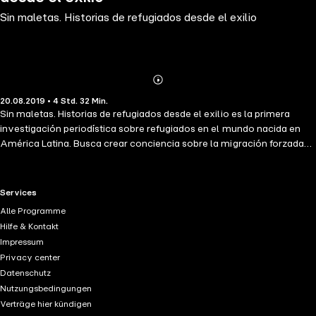
Sin maletas. Historias de refugiados desde el exilio
Abonnieren
Mehr
20.08.2019 • 4 Std. 32 Min.
Details
Sin maletas. Historias de refugiados desde el exilio es la primera
investigación periodística sobre refugiados en el mundo nacida en
América Latina. Busca crear conciencia sobre la migración forzada
como un problema mundial y reconoce las contribuciones que los
refugiados aportan a las sociedades en las que conviven. Con estas
crónicas se quiere promover la tolerancia y la diversidad, así como
RTL+ useful links.
Services
conocer si los valores fundamentales de la protección de la vida y la
Alle Programme
defensa de los derechos humanos pueden librarse de los prejuicios
Hilfe & Kontakt
cuando tocan a tu puerta.
Impressum
Privacy center
Datenschutz
Nutzungsbedingungen
Verträge hier kündigen