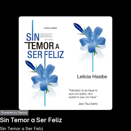
the
h page
 main
nt
the
ibility
ment
Powered by Deezer
Sin Temor a Ser Feliz
Sin Temor a Ser Feliz