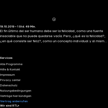
Abonnieren
Mehr
19.10.2019 • 1 Std. 49 Min.
Details
El fin último del ser humano debe ser la felicidad, como una fuente
insaciable que no puede quedarse vacía. Pero, ¿qué es la felicidad?,
¿en qué consiste ser feliz?, como un concepto individual y al mismo
tiempo colectivo, Sin temor a ser feliz es el libro que todo pensador
estaba esperando. Cada quien tiene su modo y forma de buscar la
felicidad, de cifrarla en una persona, de llevarla como una carga
RTL+ useful links.
Services
pesada o ligera, pero al leer esta obra, se dará cuenta de que todo
Alle Programme
este tiempo ha estado caminando en círculos que no lo han llevado
Hilfe & Kontakt
a ninguna parte, porque la felicidad es efímera, vive de a momentos
Impressum
y se va quedando en nosotros como un recuerdo. Ser feliz supone
Privacy center
vivir, entregarse, despertar, por ello mismo no deje pasar la
Datenschutz
oportunidad de llevarse este manual como un compañero de
Nutzungsbedingungen
reflexión.
Verträge hier kündigen
Vertrag widerrufen
Wir sind RTL+