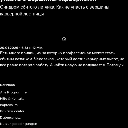
Синдром сбитого летчика. Как не упасть с вершины
лестницы
карьерной лестницы
Abonnieren
Mehr
20.01.2026 • 6 Std. 12 Min.
Details
Есть много причин, из-за которых профессионал может стать
сбитым летчиком. Человеком, который достиг карьерных высот, но
все равно потерял работу. А найти новую не получается. Потому что
в отрасли просто нет достойного места. И для позиции ниже — он
оверквалифайд. Как не стать сбитым летчиком, рассказывает
карьерный консультант Арина Гороховская. Автор предлагает
RTL+ useful links.
Services
посмотреть на свой карьерный путь под другим углом и узнать: •
Alle Programme
какие шаги предпринять, когда чувствуется приближение кризиса; •
Hilfe & Kontakt
что делать, если отказывают в должности из-за слишком высокой
Impressum
квалификации; • почему ведение соцсетей не желательно, а
Privacy center
обязательно; • как интервью с коллегами позволит укрепить
Datenschutz
авторитет в компании и многое другое.
Nutzungsbedingungen