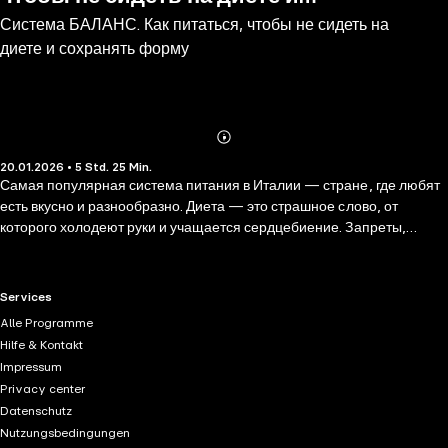
Система БАЛАНС. Как питаться, чтобы не сидеть на
сохранять форму
диете и сохранять форму
Abonnieren
Mehr
20.01.2026 • 5 Std. 25 Min.
Details
Самая популярная система питания в Италии — стране, где любят
есть вкусно и разнообразно. Диета — это страшное слово, от
которого холодеют руки и учащается сердцебиение. Запреты,
отказы и жесточайшие рамки уничтожают не только наше
физическое, но и психическое здоровье. Однако, вернуться в
желаемую форму и поддерживать ее можно более мягким и
RTL+ useful links.
Services
деликатным способом, не изнуряя себя. Специалист по питанию
Alle Programme
Джулия Бьонди разработала авторский метод «Баланс», который
Hilfe & Kontakt
научит питаться правильно и осознанно, подстраивая приемы пищи
Impressum
под свой уникальный стиль жизни. Беседуя с читателем как с
Privacy center
близким другом, автор на простых примерах расскажет, как
Datenschutz
распределяются калории в течение дня, усваивается пища и
Nutzungsbedingungen
накапливается вес. Поняв этот процесс, вы сможете грамотно