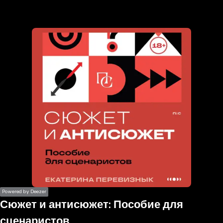
the
h page
 main
nt
the
ibility
ment
Powered by Deezer
Сюжет и антисюжет: Пособие для
сценаристов