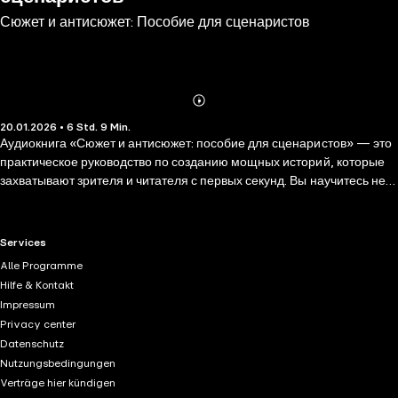
Сюжет и антисюжет: Пособие для сценаристов
Abonnieren
Mehr
20.01.2026 • 6 Std. 9 Min.
Details
Аудиокнига «Сюжет и антисюжет: пособие для сценаристов» — это
практическое руководство по созданию мощных историй, которые
захватывают зрителя и читателя с первых секунд. Вы научитесь не
только следовать классическим канонам драматургии, но и
осознанно нарушать их, создавая смелые, нетривиальные сюжеты.
В книге собраны приёмы, которые используют лучшие авторы кино,
RTL+ useful links.
Services
литературы и игр, чтобы удерживать внимание аудитории. Это
Alle Programme
концентрат знаний, которые обычно разбросаны по мастер-
Hilfe & Kontakt
классам, учебникам и профессиональным блогам. Здесь вы
Impressum
найдёте: • Анализ сцен из известных фильмов и сериалов. • Рабочие
Privacy center
инструменты: точки невозврата, саспенс, твисты, нелинейное
Datenschutz
повествование. • Примеры сильных диалогов и разбор частых
Nutzungsbedingungen
ошибок новичков. • Практические советы по созданию историй для
Verträge hier kündigen
разных медиа: кино, игры, литература. Главный посыл: правила