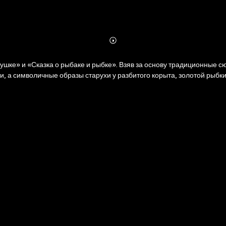
Abonnieren
Mehr
Details
етушке» и «Сказка о рыбаке и рыбке». Взяв за основу традиционные 
ти, а символичные образы старухи у разбитого корыта, золотой рыбки