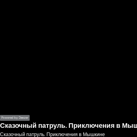
the
h page
 main
nt
the
ibility
ment
Powered by Deezer
Сказочный патруль. Приключения в Мы
Сказочный патруль. Приключения в Мышкине