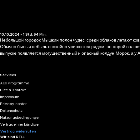
10.10.2024 • 1 Std. 54 Min.
Небольшой городок Мышкин полон чудес: среди облаков летают ков
Обычно быль и небыль спокойно уживаются рядом, но порой волшебн
выпуске появляется могущественный и опасный колдун Морок, а у А
новыми загадками…
RTL+ useful links.
Services
Alle Programme
Hilfe & Kontakt
Impressum
Privacy center
Datenschutz
Nutzungsbedingungen
Verträge hier kündigen
Vertrag widerrufen
Wir sind RTL+