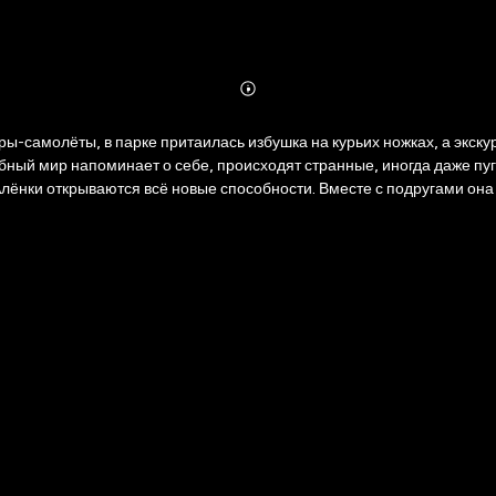
Abonnieren
Mehr
Details
ры-самолёты, в парке притаилась избушка на курьих ножках, а экс
ый мир напоминает о себе, происходят странные, иногда даже пуга
лёнки открываются всё новые способности. Вместе с подругами она