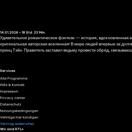
14.01.2026 • 18 Std. 23 Min.
Удивительное романтическое фэнтези — история, вдохновленная м
оригинальная авторская вселенная! В мире людей впервые за долгие годы родилась эльфийка, обладающая магией — Лейола Несущая Свет. Кроме нее Одаренным являлся лишь сын самого короля,
принц Тэйн. Правитель заставил ведьму провести обряд, связывающи
почившим Черным Магом. Однако магия Лейолы — ее же проклятие, ведь каждого, кого она полюбит, ждет смерть… Ром
до любви, очаровательная героиня и неоднозначный харизматичны
RTL+ useful links.
Services
Alle Programme
Hilfe & Kontakt
Impressum
Privacy center
Datenschutz
Nutzungsbedingungen
Verträge hier kündigen
Vertrag widerrufen
Wir sind RTL+