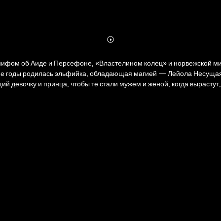
Abonnieren
Mehr
Details
ифом об Аиде и Персефоне, «Властелином колец» и норвежской ми
й девочку и принца, чтобы те стали мужем и женой, когда вырастут
ан стал настоящей сенсацией BookTok! Эльфы, особая магия, чувства от ненависти
й Тэйн!