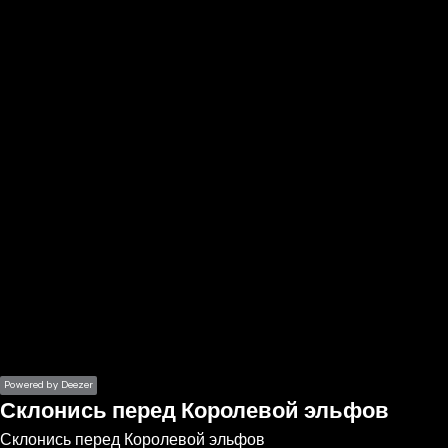
the
h page
 main
nt
the
ibility
ment
Powered by Deezer
Склонись перед Королевой эльфов
Склонись перед Королевой эльфов