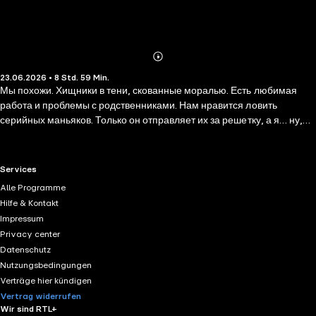
Abonnieren
Mehr
23.06.2026 • 8 Std. 59 Min.
Details
Мы похожи. Хищники в тени, скованные моралью. Есть любимая
работа и проблемы с родственниками. Нам нравится ловить
серийных маньяков. Только он отправляет их за решетку, а я… ну,
это маленький девичий секрет! Дороги сурового законника и особо
опасной скромницы Нового Вавилона всегда шли параллельно,
пока однажды не пересеклись. Нас загнали в смертельную ловушку.
RTL+ useful links.
Services
И единственный выход из нее — полное взаимодоверие и…
Alle Programme
любовь? Новинка от топового автора романтического фэнтези Ланы
Hilfe & Kontakt
Ежовой, вторая история в мире Нового Вавилона, где люди и сверхи
Impressum
после войны с рептилоидами учатся жить в мире и согласии друг с
Privacy center
другом.
Datenschutz
Nutzungsbedingungen
Verträge hier kündigen
Vertrag widerrufen
Wir sind RTL+