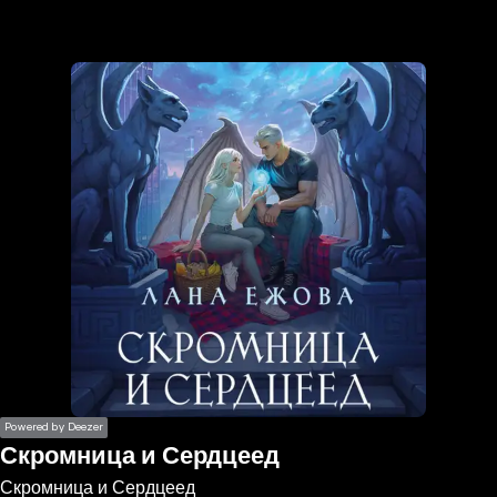
the
h page
 main
nt
the
ibility
ment
Powered by Deezer
Скромница и Сердцеед
Скромница и Сердцеед