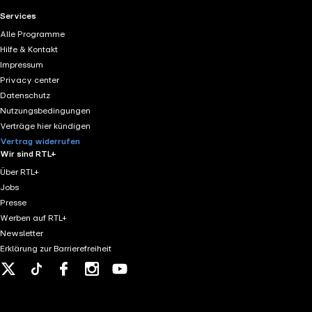
RTL+ useful links.
Services
Alle Programme
Hilfe & Kontakt
Impressum
Privacy center
Datenschutz
Nutzungsbedingungen
Verträge hier kündigen
Vertrag widerrufen
Wir sind RTL+
Über RTL+
Jobs
Presse
Werben auf RTL+
Newsletter
Erklärung zur Barrierefreiheit
X
Tiktok
Facebook
Instagram
Youtube