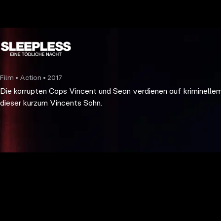
the
h page
 main
nt
the
Film • Action • 2017
ibility
Die korrupten Cops Vincent und Sean verdienen auf kriminelle
ment
dieser kurzum Vincents Sohn.