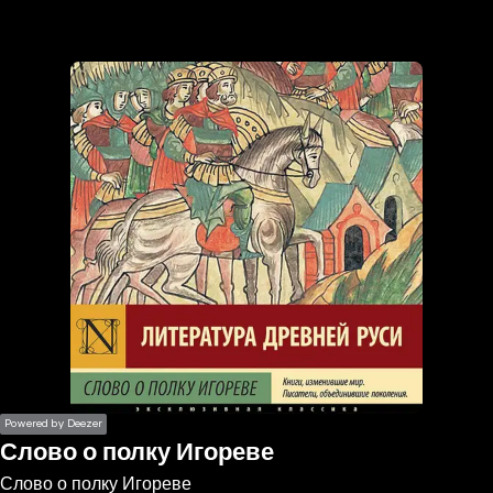
the
h page
 main
nt
the
ibility
ment
Powered by Deezer
Слово о полку Игореве
Слово о полку Игореве