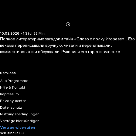
Abonnieren
Mehr
10.02.2026 • 1 Std. 58 Min.
Details
Полное литературных загадок и тайн «Слово о полку Игореве»... Его
веками переписывали вручную, читали и перечитывали,
комментировали и обсуждали. Рукописи его горели вместе с
усадьбами и монастырями, и отдельные копии уцелели лишь чудом
– чтобы донести до нас не в сухом и равнодушном, а в ярком,
эмоциональном художественном восприятии безымянных по
RTL+ useful links.
Services
большей части гениев русского слова и великую и драматичную
Alle Programme
историю Руси – с ее феодальными междоусобицами и сложными,
Hilfe & Kontakt
неоднозначными отношениями с Великой cтепью, национальной
Impressum
трагедией монголо-татарского ига и великим национальным
Privacy center
подъемом, позволившим это иго наконец сбросить. Произведение, в
Datenschutz
которых оживает прошлое Руси. В сборник также вошло "Слово
Nutzungsbedingungen
Даниила Заточника, написанное им своему князю Ярославу
Verträge hier kündigen
Владимировичу.
Vertrag widerrufen
Wir sind RTL+