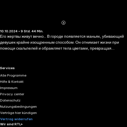
Abonnieren
Mehr
10.10.2024 • 9 Std. 44 Min.
Details
Его жертвы живут вечно... В городе появляется маньяк, убивающий
девушек крайне изощренным способом. Он отнимает жизни при
помощи скальпелей и обрамляет тела цветами, превращая
убийство в особый ритуал. Возле каждой жертвы маньяк оставляет
послание: фотографию, на которой девушка еще жива. Из
провинции вызывают Черного — следователя по особо важным
RTL+ useful links.
Services
делам. Он чувствует, что напал на нужный след. Но, оказывается,
Alle Programme
убийца и следователь очень похожи друг на друга. И лишь тонкая
Hilfe & Kontakt
грань отделяет охотника от его добычи… Поражающий реализмом
Impressum
психологический триллер о серийном убийце с высоким IQ. Хищник
Privacy center
в овечьей шкуре, он оставляет ложные улики и ведет оперативников
Datenschutz
по особому жуткому пути.
Nutzungsbedingungen
Verträge hier kündigen
Vertrag widerrufen
Wir sind RTL+