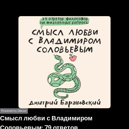
the
h page
 main
nt
the
ibility
ment
Powered by Deezer
Смысл любви с Владимиром
Соловьевым: 79 ответов