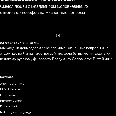
Смысл любви с Владимиром Соловьевым: 79
философов на жизненные вопросы
ответов философов на жизненные вопросы
Abonnieren
Mehr
04.07.2024 • 1 Std. 56 Min.
Details
Мы каждый день задаем себе сложные жизненные вопросы и не
знаем, где найти на них ответы. А что, если бы вы могли задать их
великому русскому философу Владимиру Соловьеву? В этой книге
вы найдете мудрые и вдохновляющие послания от одного из
величайших философов ХХ века, сможете научиться видеть любовь
в себе и других, понять свою вторую половинку и решиться на
RTL+ useful links.
Services
важный шаг.
Alle Programme
Hilfe & Kontakt
Impressum
Privacy center
Datenschutz
Nutzungsbedingungen