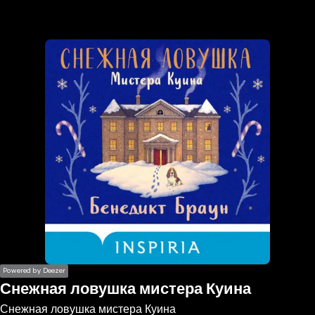
the
h page
 main
nt
the
ibility
ment
Powered by Deezer
Снежная ловушка мистера Куина
Снежная ловушка мистера Куина