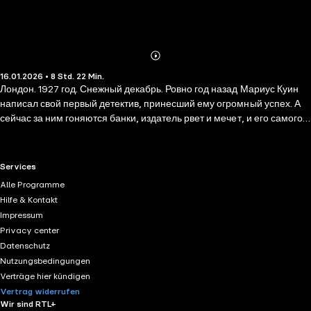
Abonnieren
Mehr
16.01.2026 • 8 Std. 22 Min.
Details
Лондон. 1927 год. Снежный декабрь. Ровно год назад Мариус Куин
написал свой первый детектив, принесший ему огромный успех. А
сейчас за ним гоняются банки, издатель рвет и мечет, и его самого
настиг главный страх любого писателя — потеря вдохновения.
Желая развеяться, Мариус принимает приглашение своей давней
подруги леди Изабеллы отпраздновать Новый год в поместье
RTL+ useful links.
Services
одного известного актера. Прихватив своего любимого пса Перси,
Alle Programme
Мариус направляется в роскошный особняк. Вот только на
Hilfe & Kontakt
вечеринке вместо праздничного салюта гости слышат выстрелы… и
Impressum
вскоре находят хозяина дома убитым. Дороги замело, полиции не
Privacy center
проехать, поэтому на роль детектива назначают именно Мариуса. И
Datenschutz
вот тут-то он понимает, что нужно спешить, ведь убийца точно
Nutzungsbedingungen
прячется где-то в доме. Возможно, он — один из гостей. И,
Verträge hier kündigen
возможно, он уже готовит новый удар.
Vertrag widerrufen
Wir sind RTL+