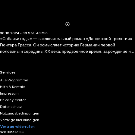
Abonnieren
Mehr
30.10.2024 • 30 Std. 43 Min.
Details
«Собачьи годы» — заключительный роман «Данцигской трилогии»
Гюнтера Грасса. Он осмысляет историю Германии первой
половины и середины XX века: предвоенное время, зарождение и
расцвет нацизма, войну, послевоенные годы и период немецкого
«экономического чуда». Повествование в каждой из частей романа
ведется от лица одного из персонажей: Эдди Амзеля — «жертвы»,
RTL+ useful links.
Services
Харри Либенау — «свидетеля» и Вальтера Матерна —
Alle Programme
«преступника», каждый из которых по-своему воспринимает
Hilfe & Kontakt
происходящее. Гротескные образы, сюжеты и аллегории,
Impressum
пронизывающие повествование, отражают трагическую
Privacy center
парадоксальность эпохи. Cатира становится для Грасса
Datenschutz
единственным средством, способным показать безумие общества,
Nutzungsbedingungen
которое взрастило, а затем отрицало ужас Третьего рейха.
Verträge hier kündigen
Vertrag widerrufen
Wir sind RTL+