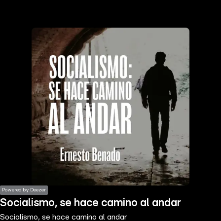
the
h page
 main
nt
the
ibility
ment
Powered by Deezer
Socialismo, se hace camino al andar
Socialismo, se hace camino al andar