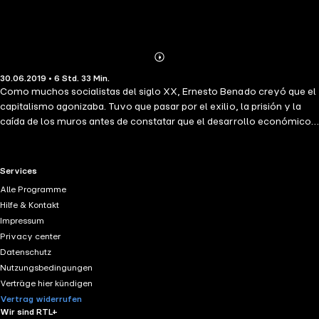
Abonnieren
Mehr
30.06.2019 • 6 Std. 33 Min.
Details
Como muchos socialistas del siglo XX, Ernesto Benado creyó que el
capitalismo agonizaba. Tuvo que pasar por el exilio, la prisión y la
caída de los muros antes de constatar que el desarrollo económico
es impredecible y que el conocimiento de la conducta humana,
cuando se aplica a miles de millones de seres, no es una disciplina
científica. Esta eliminación de la certeza ha servido de argumento
RTL+ useful links.
Services
para que muchos socialistas se hayan transformado en amantes de
Alle Programme
los bienes, del dinero y hayan tratado de cambiar de objetivos a lo
Hilfe & Kontakt
largo de sus vidas. No es el caso del autor, que en estas notas
Impressum
muestra cómo fue despertando de la utopía sin perder el norte: la
Privacy center
creación de una sociedad más justa y equitativa.
Datenschutz
Nutzungsbedingungen
Verträge hier kündigen
Vertrag widerrufen
Wir sind RTL+