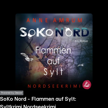
the
h page
 main
nt
the
ibility
ment
Powered by Deezer
SoKo Nord - Flammen auf Sylt:
Syltkrimi Nordseekrimi