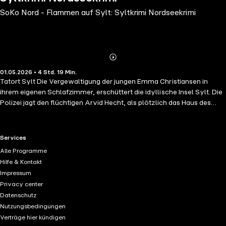
SoKo Nord - Flammen auf Sylt: Syltkrimi Nordseekrimi
Abonnieren
Mehr
01.05.2026 • 4 Std. 19 Min.
Details
Tatort Sylt Die Vergewaltigung der jungen Emma Christiansen in
ihrem eigenen Schlafzimmer, erschüttert die idyllische Insel Sylt. Die
Polizei jagt den flüchtigen Arvid Hecht, als plötzlich das Haus des
Verdächtigen in Flammen aufgeht. War es ein Racheakt, ein
Täuschungsmanöver oder der Versuch, Spuren zu tilgen? Als Arvid
Hecht tot am Strand aufgefunden wird, ist die örtliche Polizei schnell
RTL+ useful links.
Services
überfordert. Kriminalhauptkommissarin Hilla Ahrend und ihr Team
Alle Programme
nehmen die Ermittlungen auf und stoßen schon bald auf verstörende
Hilfe & Kontakt
Geheimnisse. Wer treibt sein Spiel auf Sylt? Oberkommissar Max
Impressum
König und Kriminologin Ebba Blum müssen einmal mehr
Privacy center
zusammenarbeiten, um die Hintergründe dieses Verbrechens
Datenschutz
aufzudecken. Mit "SoKo Nord – Flammen auf Sylt" wird die neue
Nutzungsbedingungen
spannende Serie der Bestseller-Autorin Anne Amrum fortgesetzt.
Verträge hier kündigen
Dieses Mal nimmt sie ihre Leser wieder mit nach Sylt, welches mit