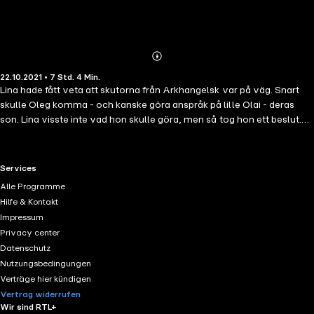
Abonnieren
Mehr
22.10.2021 • 7 Std. 4 Min.
Details
Lina hade fått veta att skutorna från Arkhangelsk var på väg. Snart
skulle Oleg komma - och kanske göra anspråk på lille Olai - deras
son. Lina visste inte vad hon skulle göra, men så tog hon ett beslut.
Hon flydde in i en annan mans armar - hon reste till sommarlandet
där dag och natt går i ett...
RTL+ useful links.
Services
Alle Programme
Hilfe & Kontakt
Impressum
Privacy center
Datenschutz
Nutzungsbedingungen
Verträge hier kündigen
Vertrag widerrufen
Wir sind RTL+