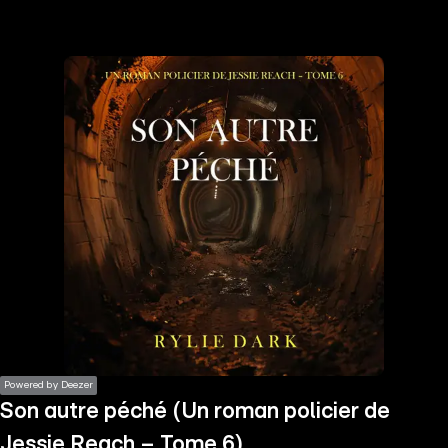
the
h page
 main
nt
the
ibility
ment
Powered by Deezer
Son autre péché (Un roman policier de
Jessie Reach – Tome 6)