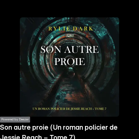
the
h page
 main
nt
the
ibility
ment
Powered by Deezer
Son autre proie (Un roman policier de
Jessie Reach – Tome 7)