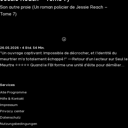
Son autre proie (Un roman policier de Jessie Reach –
Tome 7)
Abonnieren
Mehr
26.05.2026 • 4 Std. 54 Min.
Details
"Un ouvrage captivant. Impossible de décrocher, et l'identité du
meurtrier m'a totalement échappé !" —Retour d'un lecteur sur Seul le
Meurtre ⭐⭐⭐⭐⭐ Quand le FBI forme une unité d'élite pour démêler
des affaires de meurtres complexes, l'agent spécial Jessie Reach est
confrontée à un dédale politique et à des secrets bien gardés. La
situation se complique lorsqu'un assassin prend pour cible les
RTL+ useful links.
Services
descendants d'un héritage sombre et controversé. Avec la montée
Alle Programme
en flèche du nombre de victimes, l'intuition perspicace de Jessie la
Hilfe & Kontakt
conduit à une vérité glaçante – une révélation capable de
Impressum
bouleverser l'Histoire. SON AUTRE PROIE est le septième volet d'une
Privacy center
nouvelle collection signée Rylie Dark, auteure plébiscitée dans
Datenschutz
l'univers du mystère et du suspense dont les écrits ont recueilli plus
Nutzungsbedingungen
de 2 000 critiques cinq étoiles. Truffé de retournements stupéfiants et