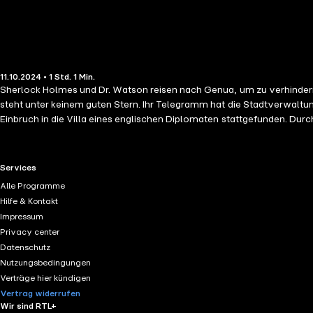
11.10.2024 • 1 Std. 1 Min.
Sherlock Holmes und Dr. Watson reisen nach Genua, um zu verhindern,
steht unter keinem guten Stern. Ihr Telegramm hat die Stadtverwaltun
Einbruch in die Villa eines englischen Diplomaten stattgefunden. Dur
RTL+ useful links.
Services
Alle Programme
Hilfe & Kontakt
Impressum
Privacy center
Datenschutz
Nutzungsbedingungen
Verträge hier kündigen
Vertrag widerrufen
Wir sind RTL+