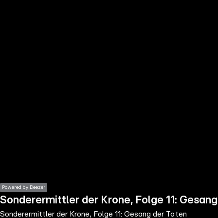
the
h page
 main
nt
the
ibility
ment
Powered by Deezer
Sonderermittler der Krone, Folge 11: Gesang
Sonderermittler der Krone, Folge 11: Gesang der Toten