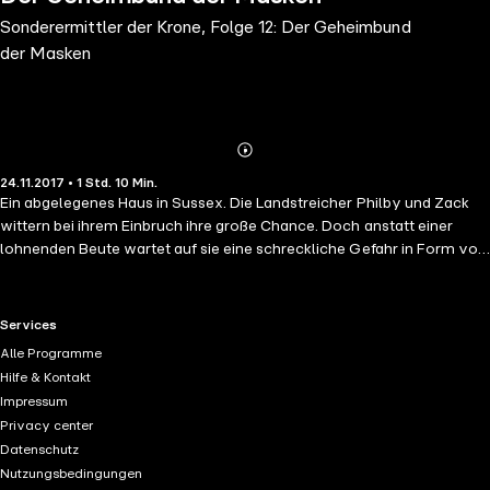
Sonderermittler der Krone, Folge 12: Der Geheimbund
der Masken
Abonnieren
Mehr
24.11.2017 • 1 Std. 10 Min.
Details
Ein abgelegenes Haus in Sussex. Die Landstreicher Philby und Zack
wittern bei ihrem Einbruch ihre große Chance. Doch anstatt einer
lohnenden Beute wartet auf sie eine schreckliche Gefahr in Form von
mehreren maskierten Gestalten. Nur wenig später erhält Oscar Wilde
den Auftrag, sich dieses geheimnisvolle Haus einmal näher
anzusehen. Es wird der Auftakt zu einem haarsträubenden Abenteuer,
RTL+ useful links.
Services
das in einer gefährlichen Zugreise nach Schottland gipfelt, denn an
Alle Programme
Bord befinden sich Wildes Gegner vom mysteriösen Zirkel der
Hilfe & Kontakt
Sieben, die einen verhängnisvollen Plan in die Tat umsetzen wollen.
Impressum
Nur Oscar Wilde kann sie jetzt noch stoppen.
Privacy center
Datenschutz
Nutzungsbedingungen