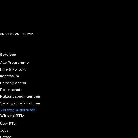
25.01.2026 • 18 Min.
RTL+ useful links.
Services
Alle Programme
Hilfe & Kontakt
Impressum
Privacy center
Datenschutz
Nutzungsbedingungen
Verträge hier kündigen
Vertrag widerrufen
Wir sind RTL+
Über RTL+
Jobs
Presse