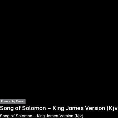
the
h page
 main
nt
the
ibility
ment
Powered by Deezer
Song of Solomon – King James Version (Kjv
Song of Solomon – King James Version (Kjv)