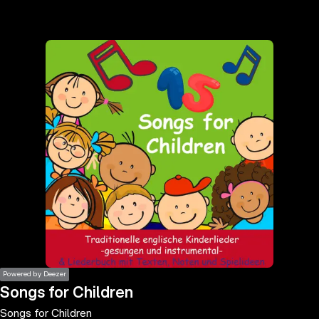
the
h page
 main
nt
the
ibility
ment
Powered by Deezer
Songs for Children
Songs for Children