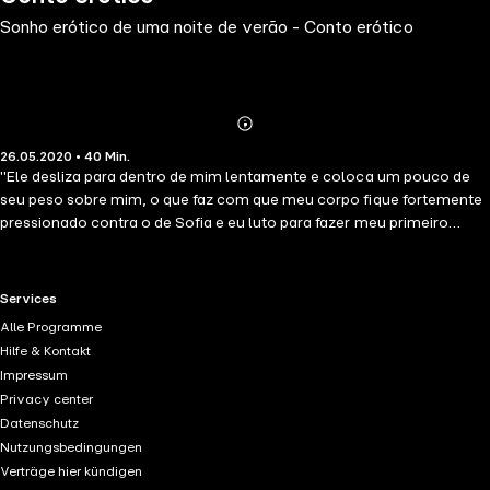
Sonho erótico de uma noite de verão - Conto erótico
Abonnieren
Mehr
26.05.2020 • 40 Min.
Details
"Ele desliza para dentro de mim lentamente e coloca um pouco de
seu peso sobre mim, o que faz com que meu corpo fique fortemente
pressionado contra o de Sofia e eu luto para fazer meu primeiro
orgasmo durar o máximo possível entre os dois corpos
escorregadios. Eu encontro o olhar de Sofia e seus lábios, são
incrivelmente macios e têm gosto de vinho de morangos. Sua língua
RTL+ useful links.
Services
é escorregadia e macia. Ela faz seu melhor para abraçar seu
Alle Programme
namorado com seus longos braços e pernas. Estou cercada por seus
Hilfe & Kontakt
corpos, seu cheiro e seu toque."A noite do solstício é cheia de
Impressum
mistério e vibra com a tensão sexual. O sol da meia-noite lança sua
Privacy center
luz sobre a floresta densa no norte da Suécia, onde um grupo de
Datenschutz
amigos se livra de todas as suas inibições e explora os corpos uns
Nutzungsbedingungen
dos outros. A celebração do verão e da fertilidade resulta em uma
Verträge hier kündigen
orgia no meio do campo, cercada por flores. Sonho erótico de uma