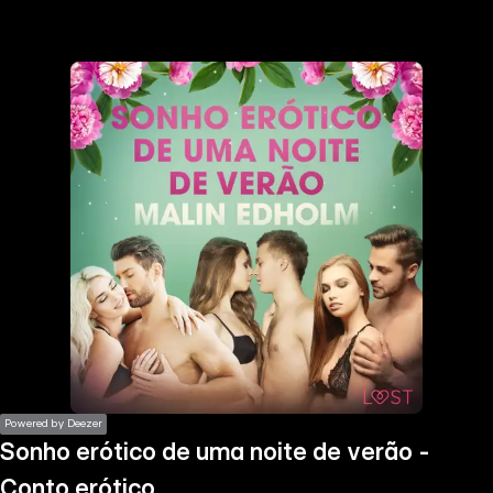
the
h page
 main
nt
the
ibility
ment
Powered by Deezer
Sonho erótico de uma noite de verão -
Conto erótico