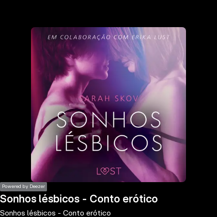
the
h page
 main
nt
the
ibility
ment
Powered by Deezer
Sonhos lésbicos - Conto erótico
Sonhos lésbicos - Conto erótico