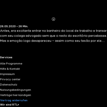
Abonnieren
Mehr
26.05.2020 • 26 Min.
Details
Antes, era excitante entrar no banheiro do local de trabalho e transar
com seu colega advogado sem que o resto do escritório percebesse.
Mas a emoção logo desapareceu – assim como seu tesāo por ele.
Mas quando ela reserva uma viagem espontânea de fim de semana a
Barcelona, se hospedando no apartamento de um casal de lésbicas,
de repente ela vê seus desejos retornando com força total...Este
RTL+ useful links.
Services
conto é publicado em colaboração com a produtora de filmes sueca
Alle Programme
Erika Lust. Sua intenção é descrever a natureza e a diversidade
Hilfe & Kontakt
humanas através de histórias de paixão, intimidade, luxúria e amor,
Impressum
em uma fusão de histórias e eróticas poderosas.
Privacy center
Datenschutz
Nutzungsbedingungen
Verträge hier kündigen
Vertrag widerrufen
Wir sind RTL+