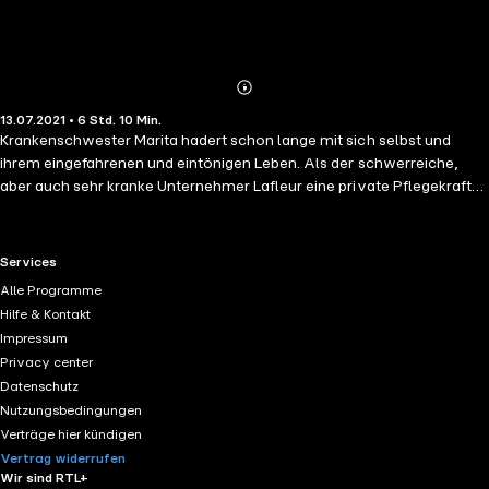
Abonnieren
Mehr
13.07.2021 • 6 Std. 10 Min.
Details
Krankenschwester Marita hadert schon lange mit sich selbst und
ihrem eingefahrenen und eintönigen Leben. Als der schwerreiche,
aber auch sehr kranke Unternehmer Lafleur eine private Pflegekraft
für seinen Aufenthalt im Familiengut an der Côte d'Azur sucht,
erkennt Marita ihre Chance dem Alltag zu entfliehen. Doch ihr neuer
Job gestaltet sich zermürbender als gedacht. Zum Glück trifft sie bald
RTL+ useful links.
Services
die Haushälterin Segolène und den smarten Filou François, welche
Alle Programme
Marita zu ganz besonderen Ecken der südfranzösischen Küste
Hilfe & Kontakt
führen...
Impressum
Privacy center
Datenschutz
Nutzungsbedingungen
Verträge hier kündigen
Vertrag widerrufen
Wir sind RTL+