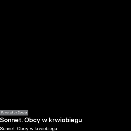
the
h page
 main
nt
the
ibility
ment
Powered by Deezer
Sonnet. Obcy w krwiobiegu
Sonnet. Obcy w krwiobiegu