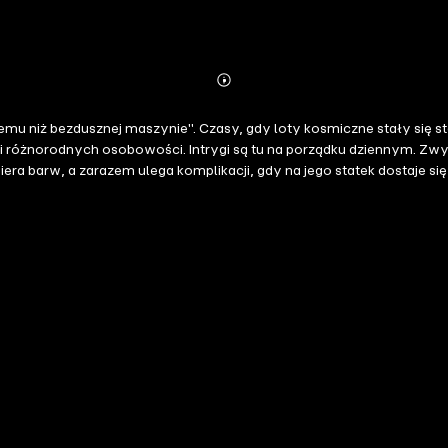
Abonnieren
Mehr
Details
mu niż bezdusznej maszynie". Czasy, gdy loty kosmiczne stały się sta
h i różnorodnych osobowości. Intrygi są tu na porządku dziennym. Zw
a barw, a zarazem ulega komplikacji, gdy na jego statek dostaje się 
tra".