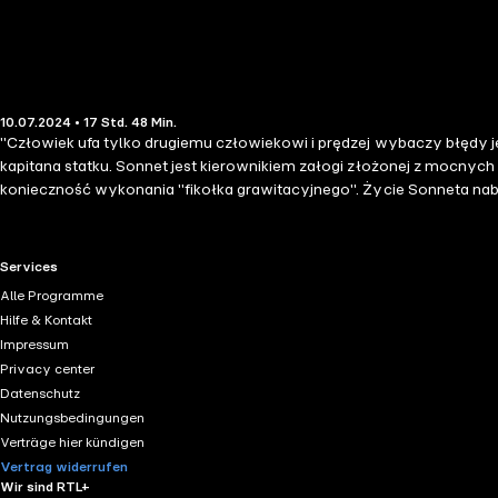
10.07.2024 • 17 Std. 48 Min.
"Człowiek ufa tylko drugiemu człowiekowi i prędzej wybaczy błędy je
kapitana statku. Sonnet jest kierownikiem załogi złożonej z mocnyc
konieczność wykonania "fikołka grawitacyjnego". Życie Sonneta nabier
kosmos, takich jak "Apollo 13", "Pasażerowie", "Marsjanin" czy "Ad As
RTL+ useful links.
Services
Alle Programme
Hilfe & Kontakt
Impressum
Privacy center
Datenschutz
Nutzungsbedingungen
Verträge hier kündigen
Vertrag widerrufen
Wir sind RTL+