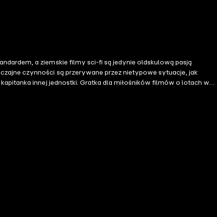
ndardem, a ziemskie filmy sci-fi są jedynie oldskulową pasją
yczajne czynności są przerywane przez nietypowe sytuacje, jak
kapitanka innej jednostki. Gratka dla miłośników filmów o lotach w