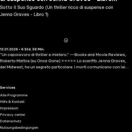
Sotto Il Suo Sguardo (Un thriller ricco di suspense con
1)
Jenna Graves - Libro 1)
Abonnieren
Mehr
13.01.2026 • 6 Std. 59 Min.
Details
"Un capolavoro di thriller e mistero." —Books and Movie Reviews,
Roberto Mattos (su Once Gone) ⭐⭐⭐⭐⭐ Lo sceriffo Jenna Graves,
del Midwest, ha un segreto particolare: i morti comunicano con lei
attraverso sogni lucidi, aiutandola a risolvere sia crimini in corso che
casi irrisolti. Quando alcuni escursionisti scompaiono senza lasciare
traccia nella foresta locale, Jenna deve affrontare il suo passato
RTL+ useful links.
Services
tormentato. Mentre comunica nei suoi sogni con una vittima di un
Alle Programme
caso precedente, riemerge un caso irrisolto di vent'anni prima, che
Hilfe & Kontakt
potrebbe essere la chiave per ritrovare la sua gemella scomparsa da
Impressum
tempo. SOTTO IL SUO SGUARDO è il primo libro di una nuova serie
Privacy center
molto attesa dell'autore bestseller numero 1 e bestseller di USA
Datenschutz
Today Blake Pierce, il cui bestseller Once Gone (un download
Nutzungsbedingungen
gratuito) ha ricevuto oltre 7.000 recensioni a cinque stelle. La serie di