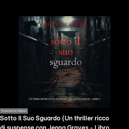
the
h page
 main
nt
the
ibility
ment
Powered by Deezer
Sotto Il Suo Sguardo (Un thriller ricco
di suspense con Jenna Graves - Libro