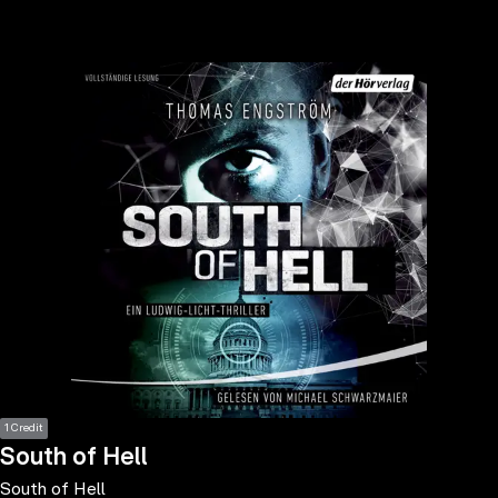
the
h page
 main
nt
the
ibility
ment
1 Credit
South of Hell
South of Hell