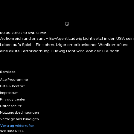
Abonnieren
Mehr
09.09.2019 • 10 Std. 15 Min.
Details
Actionreich und brisant – Ex-Agent Ludwig Licht setzt in den USA sein
Leben aufs Spiel ... Ein schmutziger amerikanischer Wahlkampf und
eine akute Terrorwarnung: Ludwig Licht wird von der CIA nach
Pennsylvania gerufen, um zu retten, was zu retten ist. Denn der
demokratische Kandidat Ron Harriman wird beschuldigt, eine Affäre
mit einem Sechzehnjährigen gehabt zu haben, der sich daraufhin das
RTL+ useful links.
Services
Leben nahm. Brisante Enthüllung oder perfide Verleumdung? Ludwig
Alle Programme
Licht entdeckt bald, dass die Wahlkampf-Affäre nur die Spitze eines
Hilfe & Kontakt
Eisbergs darstellt. Denn eigentlich geht es um eine Terrorgruppe, die
Impressum
das ganze Land zerstören will.(Laufzeit: 10h 17)
Privacy center
Datenschutz
Nutzungsbedingungen
Verträge hier kündigen
Vertrag widerrufen
Wir sind RTL+