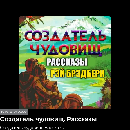
the
h page
 main
nt
the
ibility
ment
Powered by Deezer
Создатель чудовищ. Рассказы
Создатель чудовищ. Рассказы