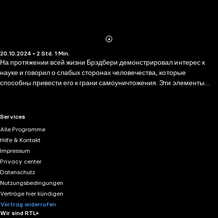
Abonnieren
Mehr
20.10.2024 • 2 Std. 1 Min.
Details
На протяжении всей жизни Брэдбери демонстрировал интерес к
науке и говорил о слабых сторонах человечества, которые
способны привести его к грани самоуничтожения. Эти элементы
являются отличительными чертами фантастики Брэдбери, которая
оказала значительное влияние на литературу, особенно наиболее
известные «451 градус по Фаренгейту» и «Марсианские хроники».
RTL+ useful links.
Services
Своими живыми, волнующими воображение рассказами,
Alle Programme
написанными свежим, поэтическим стилем, Брэдбери сумел
Hilfe & Kontakt
популяризировать жанр научной фантастики, сделав возможным
Impressum
его своеобразное возрождение Содержание: • Создатель чудовищ •
Privacy center
Защитный механизм • Ракетное лето
Datenschutz
Nutzungsbedingungen
Verträge hier kündigen
Vertrag widerrufen
Wir sind RTL+