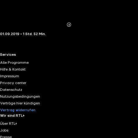
Abonnieren
Mehr
01.09.2019 • 1 Std. 52 Min.
Details
RTL+ useful links.
Services
Alle Programme
Hilfe & Kontakt
Impressum
Privacy center
Datenschutz
Nutzungsbedingungen
Verträge hier kündigen
Vertrag widerrufen
Wir sind RTL+
Über RTL+
Jobs
Presse