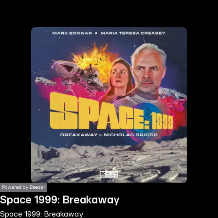
the
h page
 main
nt
the
ibility
ment
Powered by Deezer
Space 1999: Breakaway
Space 1999: Breakaway