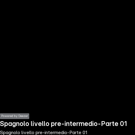
the
h page
 main
nt
the
ibility
ment
Powered by Deezer
Spagnolo livello pre-intermedio-Parte 01
Spagnolo livello pre-intermedio-Parte 01